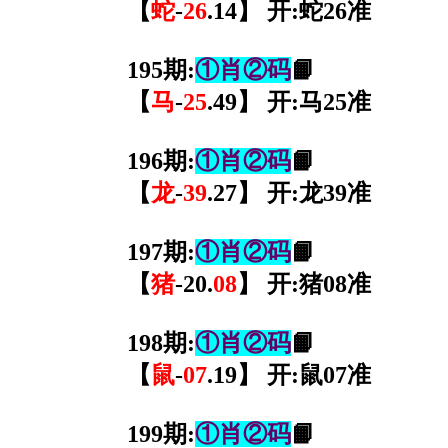
【
蛇
-
26
.14】 开:蛇26准
195期:
①肖②码
📙
【
马
-
25
.49】 开:马25准
196期:
①肖②码
📙
【
龙
-
39
.27】 开:龙39准
197期:
①肖②码
📙
【
猪
-20.
08
】 开:猪08准
198期:
①肖②码
📙
【
鼠
-
07
.19】 开:鼠07准
199期:
①肖②码
📙