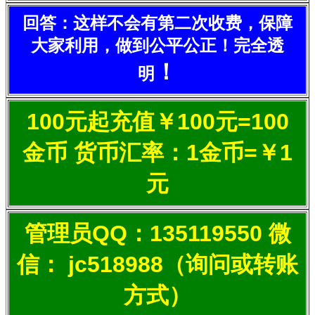
回答：这样不会有第二次收费，保障
大家利用，做到公平公正！完全透
！
明
100元起充值￥100元=100
金币 货币汇率：1金币=￥1
元
管理员QQ：135119550 微
信： jc518988（询问或转账
方式）