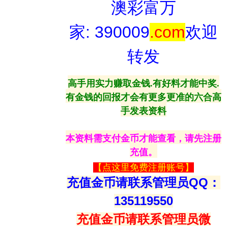
澳彩富万
家: 390009
.com
欢迎
转发
高手用实力赚取金钱.有好料才能中奖.
有金钱的回报才会有更多更准的六合高
手发表资料
本资料需支付金币才能查看，请先注册
充值。
【
点这里免费注册账号
】
充值金币请联系管理员QQ：
135119550
充值金币请联系管理员微