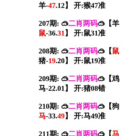
羊-
47
.12】 开:猴47准
207期:
🥽
二肖两码
🥽【羊
鼠
-36.
31
】 开:鼠31准
208期:
🥽
二肖两码
🥽【
鼠
猪-
19
.20】 开:鼠19准
209期:
🥽
二肖两码
🥽【鸡
马-22.01】 开:猪08错
210期:
🥽
二肖两码
🥽【狗
马
-33.
49
】 开:马49准
211期:
🥽
二肖两码
🥽【
马