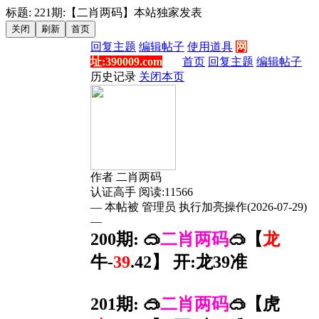
标题: 221期:【二肖两码】本站独家发表
回复主题
编辑帖子
使用道具
网
址:390009.com
首页
回复主题
编辑帖子
历史记录
关闭本页
作者
二肖两码
认证高手
阅读:11566
— 本帖被 管理员 执行加亮操作(2026-07-29)
—
200期:
🥽
二肖两码
🥽【
龙
牛-
39
.42】 开:龙39准
201期:
🥽
二肖两码
🥽【虎