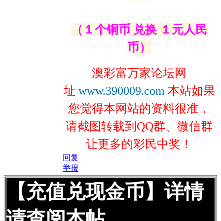
（１个铜币 兑换 １元人民
币）
澳彩富万家论坛网
址
www.390009.com
本站如果
您觉得本网站的资料很准，
请截图转载到QQ群、微信群
让更多的彩民中奖！
回复
举报
【充值兑现金币】详情
请查阅本帖