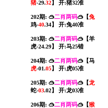
猪
-29.
32
】 开:猪32准
202期:
🥽
二肖两码
🥽【
兔
鸡-
40
.34】 开:兔40准
203期:
🥽
二肖两码
🥽【羊
虎-24.29】 开:马25错
204期:
🥽
二肖两码
🥽【马
虎
-01.
05
】 开:虎05准
205期:
🥽
二肖两码
🥽【
龙
蛇-
03
.02】 开:龙03准
206期:
🥽
二肖两码
🥽【
猴