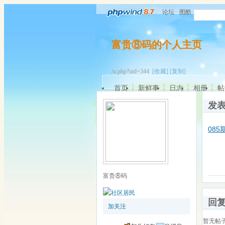
论坛
图酷
富贵⑧码的个人主页
/u.php?uid=344
[收藏]
[复制]
首页
新鲜事
日志
相册
帖
发
08
富贵⑧码
回
加关注
暂无帖