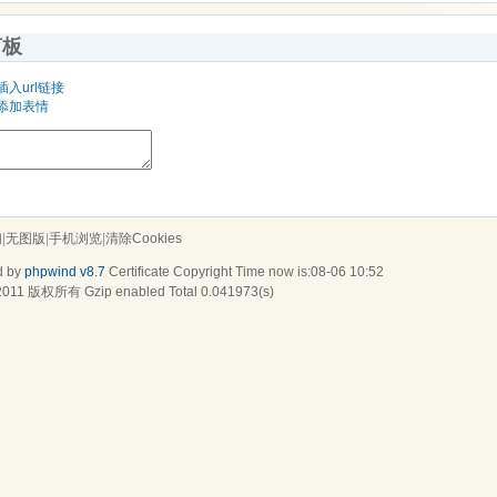
言板
插入url链接
添加表情
们
|
无图版
|
手机浏览
|
清除Cookies
d by
phpwind v8.7
Certificate
Copyright Time now is:08-06 10:52
2011
版权所有 Gzip enabled
Total 0.041973(s)