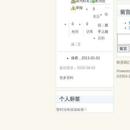
加为好友
发消息
举报
0
留
等
关注
0
0
级：
新
粉丝
访客
手上路
总积
分：
2
留言
保密，2011-01-01
联系我
最后登录：2026-08-05
Powere
©2003-
更多资料
个人标签
暂时没有添加标签！