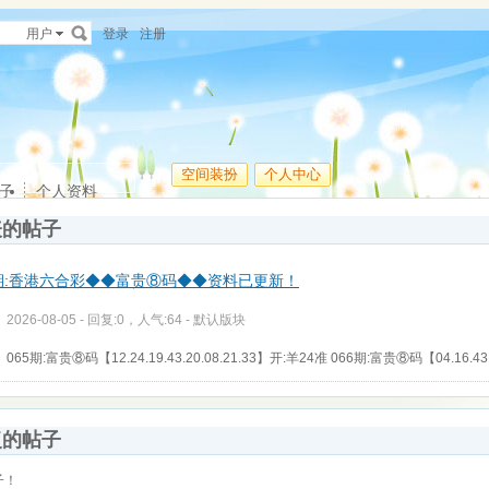
用户
登录
注册
空间装扮
个人中心
子
个人资料
表的帖子
5期:香港六合彩◆◆富贵⑧码◆◆资料已更新！
2026-08-05 - 回复:0，人气:64 -
默认版块
065期:富贵⑧码【12.24.19.43.20.08.21.33】开:羊24准 066期:富贵⑧码【04.16.43.1
复的帖子
子！