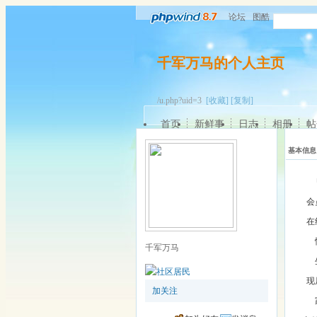
论坛
图酷
千军万马的个人主页
/u.php?uid=3
[收藏]
[复制]
首页
新鲜事
日志
相册
帖
基本信息
会
在
千军万马
现
加关注