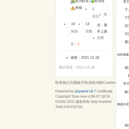
加为好友
发消息
支
举报
1
个
等
关注
个
10
13
级：
新
自
粉丝
访客
手上路
注
总积
最
分：
1
社区信息
保密，2021-12-28
最后登录：2021-12-28
精
联系我们
|
无图版
|
手机浏览
|
清除Cookies
平
Powered by
phpwind v8.7
Certificate
帖
Copyright Time now is:08-07 18:16
©2003-2011
版权所有 Gzip enabled
联系方式
Total 0.041027(s)
阿