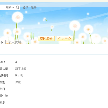
用户
登录
注册
空间装扮
个人中心
子
个人资料
UID
3
员头衔
新手上路
线时间
0 小时
性别
保密
生日
居住地
家乡