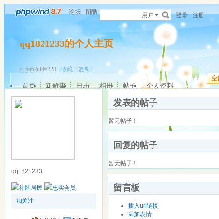
论坛
图酷
用户
登录
注册
qq1821233的个人主页
/u.php?uid=228
[收藏]
[复制]
空
首页
新鲜事
日志
相册
帖子
个人资料
发表的帖子
暂无帖子！
回复的帖子
暂无帖子！
qq1821233
留言板
加关注
插入url链接
添加表情