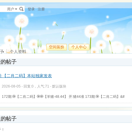
用户
登录
注册
空间装扮
个人中心
子
个人资料
表的帖子
9期:【二肖二码】本站独家发表
2026-08-05 - 回复:0，人气:71 -
默认版块
172期:🏵【二肖二码】🏵🏵【羊猪-48.44】 开:猪44准 173期:🏵【二肖二码】&#
复的帖子
子！