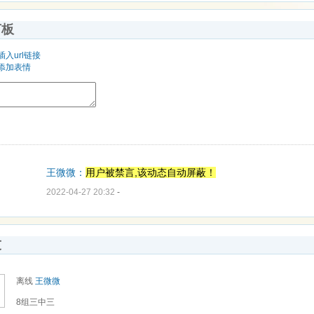
言板
插入url链接
添加表情
王微微：
用户被禁言,该动态自动屏蔽！
2022-04-27 20:32
-
友
离线
王微微
8组三中三