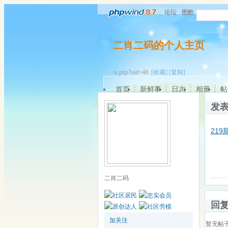
论坛
图酷
二肖二码的个人主页
/u.php?uid=48
[收藏]
[复制]
首页
新鲜事
日志
相册
帖
发
21
二肖二码
回
加关注
暂无帖