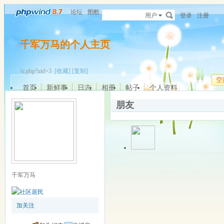
论坛
图酷
用户
登录
注册
千军万马的个人主页
/u.php?uid=3
[收藏]
[复制]
空
首页
新鲜事
日志
相册
帖子
个人资料
朋友
关注中
离线
qq182123
该用户暂无签名
千军万马
更多操作
最近登录: 2022-0
加关注